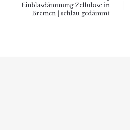
Einblasdämmung Zellulose in
Bremen | schlau gedämmt
Verwandte Beiträge
Lohnt sich eine Gasheizung doch? – Eine
umfassende Betrachtung
Absichtliche Abschaffung von Öl- und