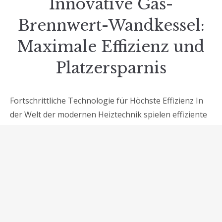
Innovative Gas-
Brennwert-Wandkessel:
Maximale Effizienz und
Platzersparnis
Fortschrittliche Technologie für Höchste Effizienz In
der Welt der modernen Heiztechnik spielen effiziente
und platzsparende Lösungen eine entscheidende
Rolle. Der Gas-Brennwert-Wandkessel ist ein
wegweisendes Beispiel für fortschrittliche
Wärmeerzeugungstechnologien, die nicht nur
effizient sind, sondern auch wenig Platz
beanspruchen. Ein Blick auf die Funktionsweise Der
Gas-Brennwert-Wandkessel nutzt innovative