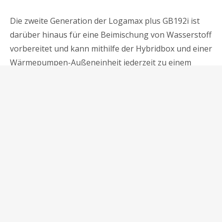
Die zweite Generation der Logamax plus GB192i ist
darüber hinaus für eine Beimischung von Wasserstoff
vorbereitet und kann mithilfe der Hybridbox und einer
Wärmepumpen-Außeneinheit jederzeit zu einem
förderfähigen Hybridsystem ohne Pufferspeicher
erweitert werden. Das Gas-Brennwertgerät der
Premium-Baureihe von Buderus ist somit für den
Betrieb mit bis zu 20 Prozent Wasserstoff im Erdgas
vorgerüstet. Die Steuerung des Heizsystems gestaltet
sich besonders unkompliziert durch die
Systembedieneinheit Logamatic BC400 und das
Funkmodul MX300, welches die Internet-Schnittstelle
ergänzt. Weitere Informationen zur neuen Gas-
Brennwertgeräte-Generation von Buderus finden Sie
hier.