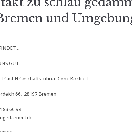
takt zu schlau gedämm
Bremen und Umgebun
FINDET…
UNS GUT.
t GmbH Geschäftsführer: Cenk Bozkurt
erdeich 66, 28197 Bremen
4 83 66 99
augedaemmt.de