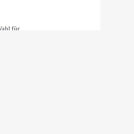
Wahl für
Wärme:
gen im