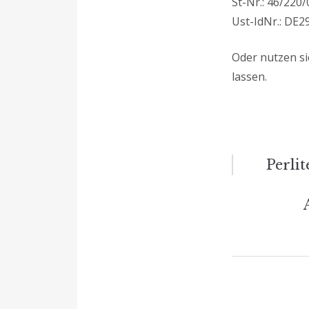
St-Nr.: 46/220
Ust-IdNr.: DE
Oder nutzen si
lassen.
Beitrag
Perli
Naviga