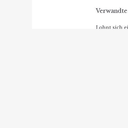
Verwandte 
Lohnt sich e
Gasheizung 
Eine umfass
Betrachtung