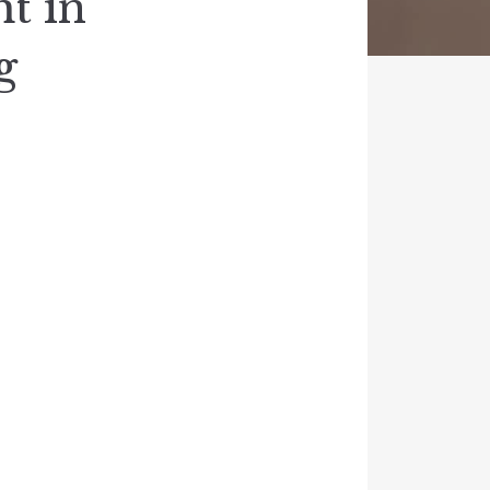
t in
g