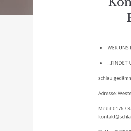
Kon
WER UNS 
…FINDET 
schlau gedämm
Adresse: West
Mobil: 0176 / 8
kontakt@schl