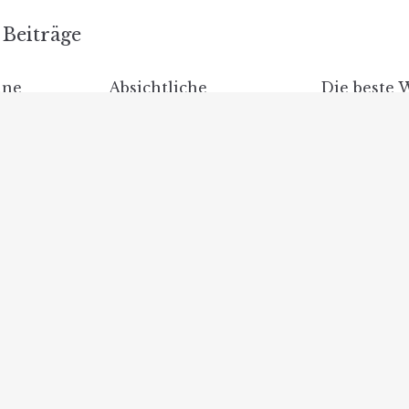
Beiträge
ine
Absichtliche
Die beste 
doch? –
Abschaffung von Öl-
effiziente 
ende
und Gasheizungen:
Gasheizun
Potenzielle
Überblick
Auswirkungen auf
Hausbesitzer und
Mieter