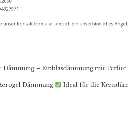
/02050
294327971
e unser Kontaktformular um sich ein unverbindliches Angeb
s-
te Dämmung – Einblasdämmung mit Perlite
tion
Aerogel Dämmung
Ideal für die Kernd