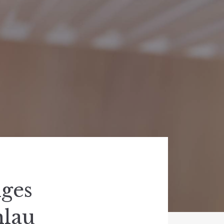
ges
hlau