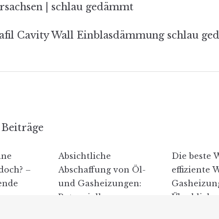
rsachsen | schlau gedämmt
tion
afil Cavity Wall Einblasdämmung schlau g
Beiträge
ine
Absichtliche
Die beste 
doch? –
Abschaffung von Öl-
effiziente 
ende
und Gasheizungen:
Gasheizun
Potenzielle
Überblick
Auswirkungen auf