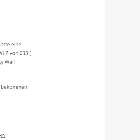
atte eine
WLZ von 033 (
ty Wall
us bekommen
en