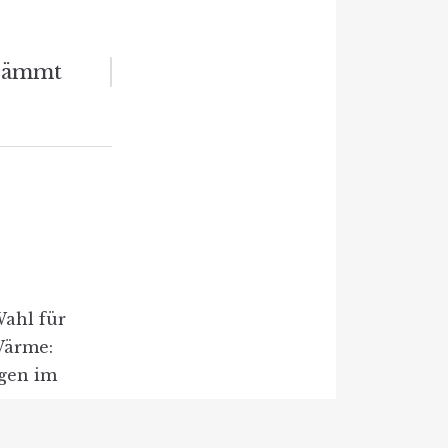
edämmt
Wahl für
Wärme:
gen im