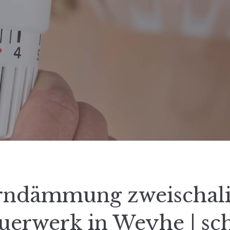
rndämmung zweischali
erwerk in Weyhe | sc