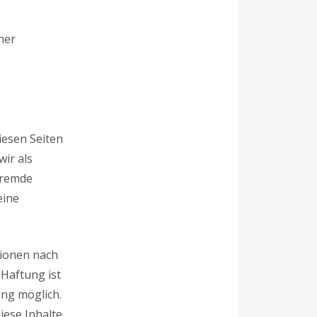
ner
iesen Seiten
ir als
 fremde
eine
tionen nach
 Haftung ist
ung möglich.
ese Inhalte