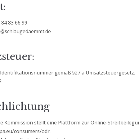
t:
 84 83 66 99
t@schlaugedaemmt.de
steuer:
Identifikationsnummer gemäß §27 a Umsatzsteuergesetz:
2
chlichtung
e Kommission stellt eine Plattform zur Online-Streitbeilegun
opa.eu/consumers/odr.