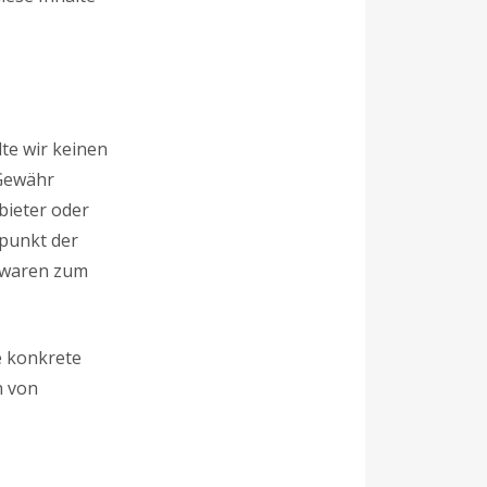
te wir keinen
 Gewähr
nbieter oder
tpunkt der
e waren zum
e konkrete
n von