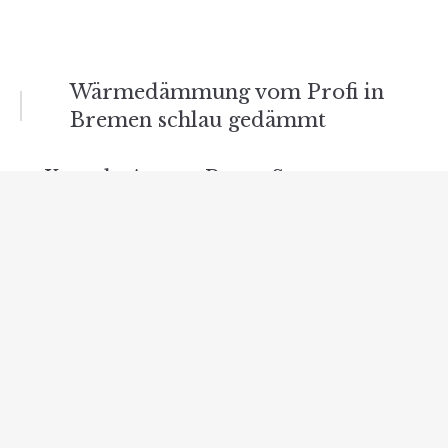
Beitrags-
Wärmedämmung vom Profi in
Bremen schlau gedämmt
Navigation
Kontakt Ansgar Pretz, Starenweg
13, 28844 Weyhe (Nähe Bremen) |
Schlau Gedämmt
Verwandte Beiträge