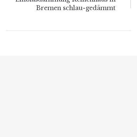
Bremen schlau-gedämmt
Verwandte Beiträge
Lohnt sich eine Gasheizung doch? – Eine
umfassende Betrachtung
Absichtliche Abschaffung von Öl- und
Gasheizungen: Potenzielle Auswirkungen auf