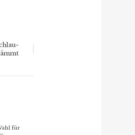
chlau-
dämmt
Wahl für