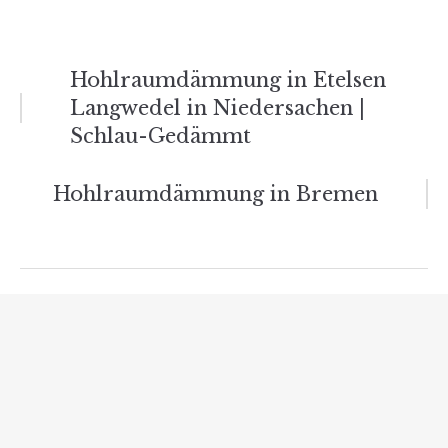
Beitrags-
Hohlraumdämmung in Etelsen
Langwedel in Niedersachen |
Navigation
Schlau-Gedämmt
Hohlraumdämmung in Bremen
Verwandte Beiträge
Lohnt sich eine Gasheizung doch? – Eine