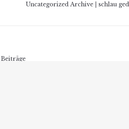
Uncategorized Archive | schlau g
Beiträge
ine
Absichtliche
Die beste 
doch? –
Abschaffung von Öl-
effiziente 
ende
und Gasheizungen:
Gasheizun
Potenzielle
Überblick
Auswirkungen auf
Hausbesitzer und
Mieter