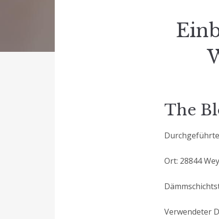
Ein
W
The Bl
Durchgeführt
Ort: 28844 We
Dämmschichtst
Verwendeter D