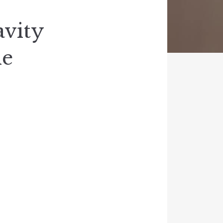
vity
he