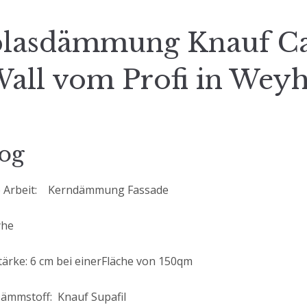
blasdämmung Knauf Ca
all vom Profi in Wey
og
e Arbeit: Kerndämmung Fassade
yhe
ärke: 6 cm bei einerFläche von 150qm
ämmstoff: Knauf Supafil