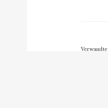
Verwandte 
Lohnt sich e
Gasheizung 
Eine umfass
Betrachtung