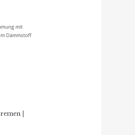
ämmung mit
esem Dämmstoff
remen |