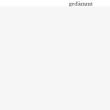
gedämmt
Verwandte Beiträge
Lohnt sich eine Gasheizung doch? – Eine
umfassende Betrachtung
Absichtliche Abschaffung von Öl- und
Gasheizungen: Potenzielle Auswirkungen auf