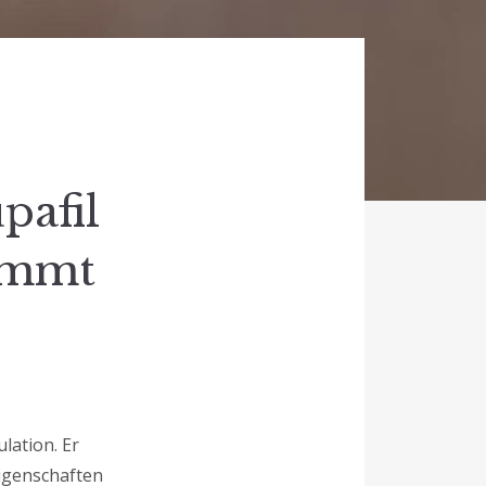
pafil
dämmt
lation. Er
Eigenschaften