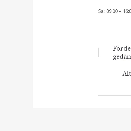
Sa.: 09:00 – 16
Beitrag
Förde
gedä
Naviga
Al
Verwandte 