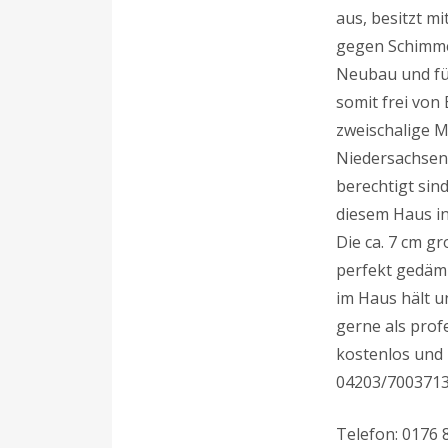
aus, besitzt mi
gegen Schimme
Neubau und für
somit frei von
zweischalige M
Niedersachsen 
berechtigt si
diesem Haus i
Die ca. 7 cm g
perfekt gedämm
im Haus hält u
gerne als prof
kostenlos und
04203/700371
Telefon: 0176 8