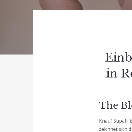
Einb
in R
The Bl
Knauf Supafil 
zeichnet sich 