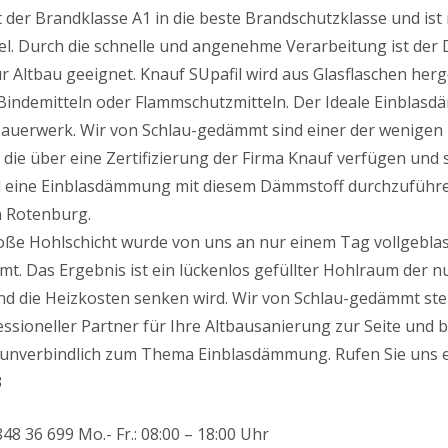
t der Brandklasse A1 in die beste Brandschutzklasse und ist 
l. Durch die schnelle und angenehme Verarbeitung ist der
 Altbau geeignet. Knauf SUpafil wird aus Glasflaschen herge
 Bindemitteln oder Flammschutzmitteln. Der Ideale Einblasd
auerwerk. Wir von Schlau-gedämmt sind einer der wenigen 
die über eine Zertifizierung der Firma Knauf verfügen und 
nd eine Einblasdämmung mit diesem Dämmstoff durchzuführe
n Rotenburg.
roße Hohlschicht wurde von uns an nur einem Tag vollgebla
t. Das Ergebnis ist ein lückenlos gefüllter Hohlraum der 
nd die Heizkosten senken wird. Wir von Schlau-gedämmt st
essioneller Partner für Ihre Altbausanierung zur Seite und 
 unverbindlich zum Thema Einblasdämmung. Rufen Sie uns e
3
48 36 699 Mo.- Fr.: 08:00 – 18:00 Uhr