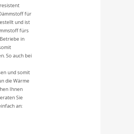
resistent
 Dämmstoff für
stellt und ist
ämmstoff fürs
Betriebe in
somit
n. So auch bei
sen und somit
nun die Wärme
ehen Ihnen
beraten Sie
infach an: