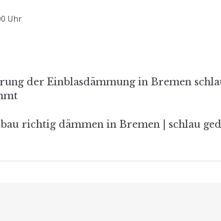
:00 Uhr
s-
rung der Einblasdämmung in Bremen schla
mmt
tion
tbau richtig dämmen in Bremen | schlau g
Beiträge